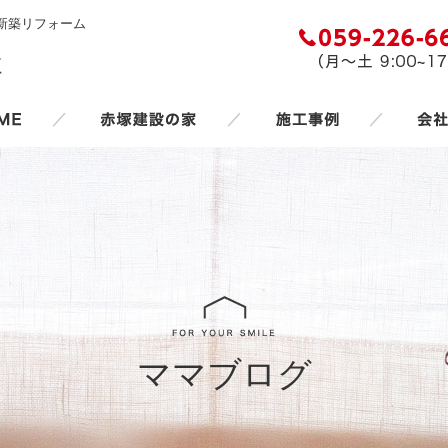
新築リフォーム
／
／
／
ママブログ