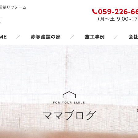
新築リフォーム
／
／
／
ママブログ