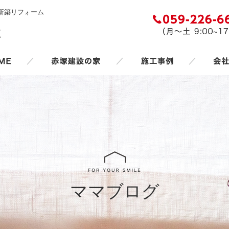
新築リフォーム
／
／
／
ママブログ