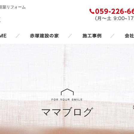
新築リフォーム
／
／
／
ママブログ