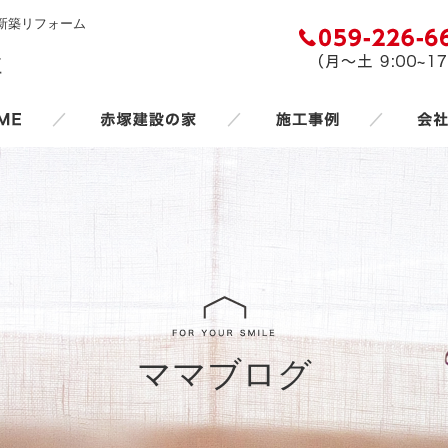
新築リフォーム
／
／
／
ママブログ