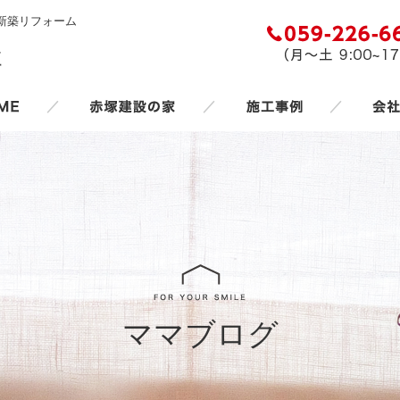
新築リフォーム
／
／
／
ママブログ