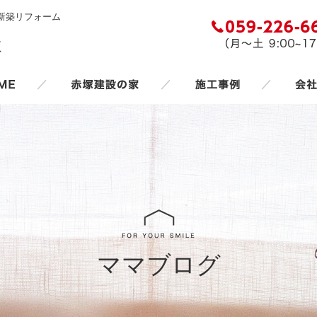
新築リフォーム
／
／
／
ママブログ