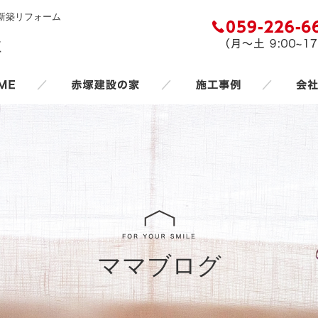
新築リフォーム
／
／
／
ママブログ