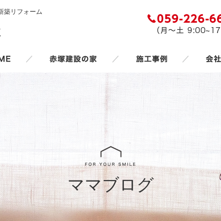
新築リフォーム
／
／
／
ママブログ