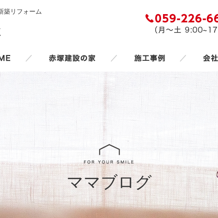
新築リフォーム
／
／
／
ママブログ