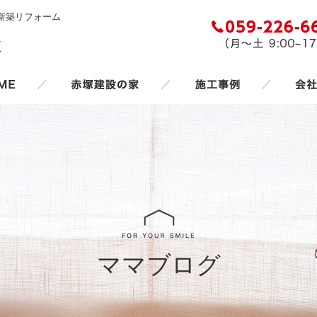
新築リフォーム
／
／
／
ママブログ