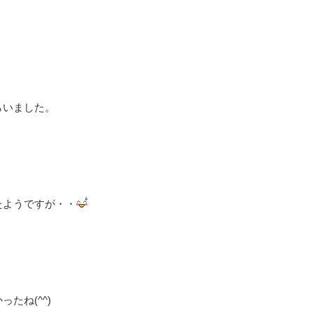
らいました。
たようですが・・
たね(^^)