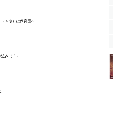
子（４歳）は保育園へ
い込み（？）
た。