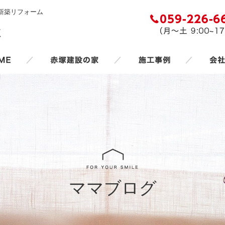
新築リフォーム
／
／
／
ママブログ