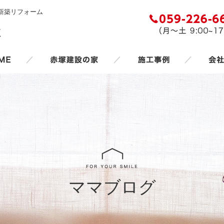
新築リフォーム
／
／
／
ママブログ