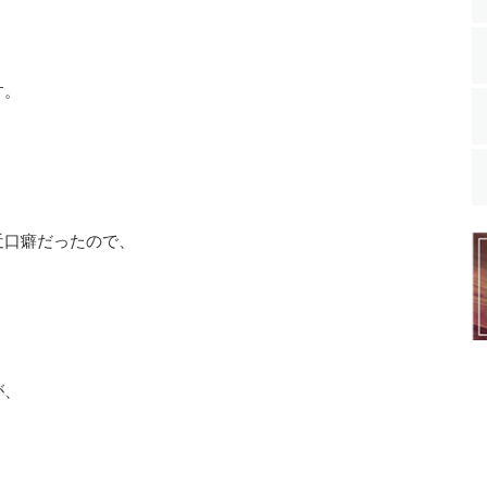
す。
近口癖だったので、
が、