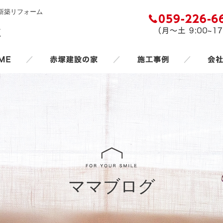
新築リフォーム
／
／
／
ママブログ