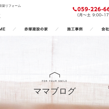
新築リフォーム
／
／
／
ママブログ