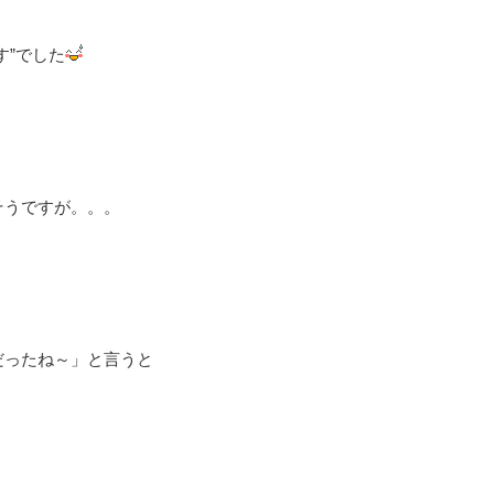
す”でした
そうですが。。。
だったね～」と言うと