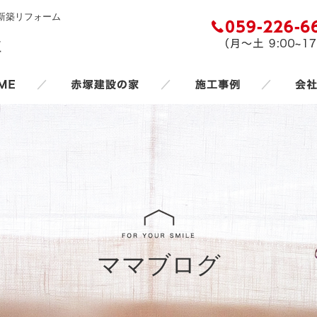
新築リフォーム
／
／
／
ママブログ