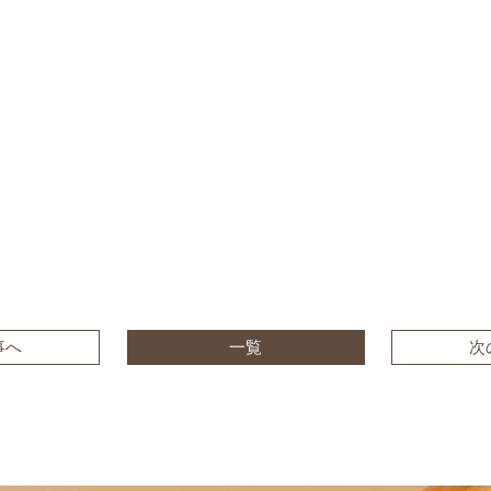
事へ
一覧
次