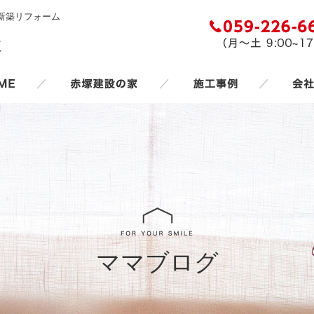
新築リフォーム
／
／
／
ママブログ