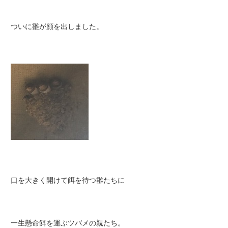
ついに雛が顔を出しました。
口を大きく開けて餌を待つ雛たちに
一生懸命餌を運ぶツバメの親たち。