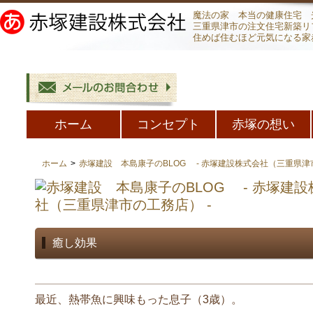
魔法の家 本当の健康住宅 
三重県津市の注文住宅新築リ
住めば住むほど元気になる家
ホーム
コンセプト
赤塚の想い
ホーム
>
赤塚建設 本島康子のBLOG - 赤塚建設株式会社（三重県津市
癒し効果
最近、熱帯魚に興味もった息子（3歳）。