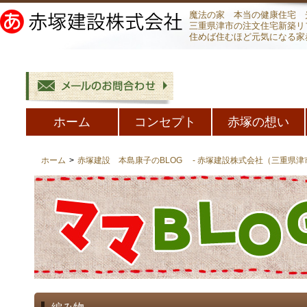
魔法の家 本当の健康住宅 
三重県津市の注文住宅新築リ
住めば住むほど元気になる家
ホーム
コンセプト
赤塚の想い
ホーム
>
赤塚建設 本島康子のBLOG - 赤塚建設株式会社（三重県津市