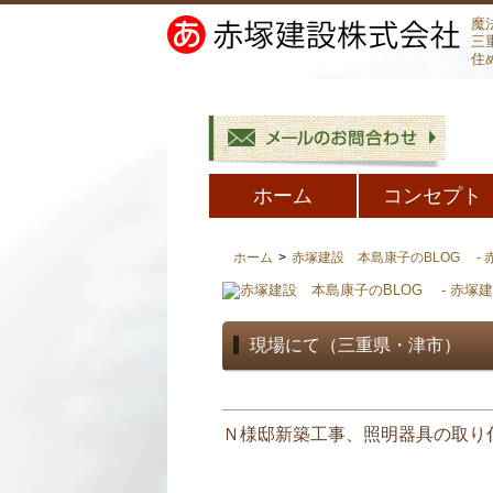
魔
三
住
ホーム
コンセプト
ホーム
>
赤塚建設 本島康子のBLOG -
現場にて（三重県・津市）
Ｎ様邸新築工事、照明器具の取り