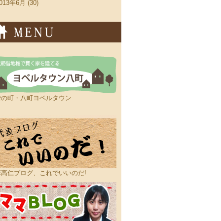
013年6月 (30)
借の町・八町ヨベルタウン
塚高仁ブログ、これでいいのだ!