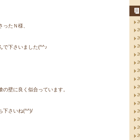
2
さったＮ様、
2
2
2
で下さいました(^^♪
2
2
2
2
2
喰の壁に良く似合っています。
2
2
さいね(^^)/
2
2
2
2