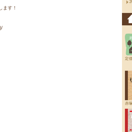
2
します！
/
定
赤