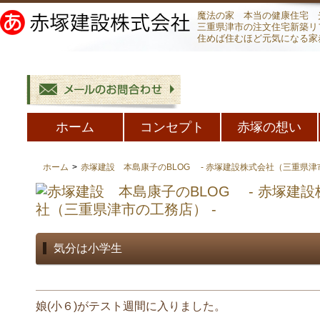
魔法の家 本当の健康住宅 
三重県津市の注文住宅新築リ
住めば住むほど元気になる家
ホーム
コンセプト
赤塚の想い
ホーム
>
赤塚建設 本島康子のBLOG - 赤塚建設株式会社（三重県津市
気分は小学生
娘(小６)がテスト週間に入りました。