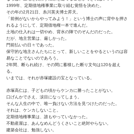
1999年、定期借地権事業に取り組む覚悟を決めた。
その年の2月21日、糸川英夫博士昇天。
「前例がないからやってみよう！」という博士の声に背中を押さ
れるようにして、定期借地権一本で進んだ。
土地の仕入れは一切やめ、背水の陣でのぞんだのだった。
だが、地主営業は、厳しかった。
門前払いの日々であった。
保守的な地主さんたちにとって、新しいことをやるというのは容
易なことでないのであろう。
2年間、断られ続け、その間に蓄積した断り文句は120を超え
る。
いまでは、それが赤塚建設の宝となっている。
赤塚高仁は、子どもの頃からケンカに勝ったことがない。
口げんかでさえ、涙目になってしまう。
そんな人生の中で、唯一負けない方法を見つけたのだった。
それは、ケンカしないこと。
定期借地権事業は、誰もやっていなかった。
不動産屋は、あんなめんどうくさいこと絶対やらない。
建築会社は、勉強しない。