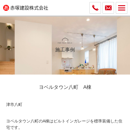
施工事例
ヨベルタウン八町 A棟
津市八町
ヨベルタウン八町のA棟はビルトインガレージを標準装備した住
宅です。