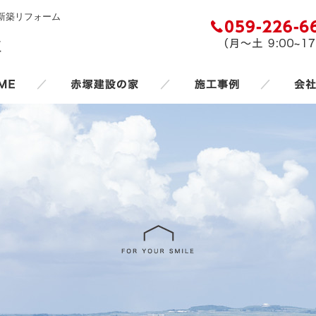
新築リフォーム
／
／
／