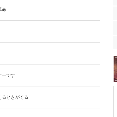
革命
ナーです
えるときがくる