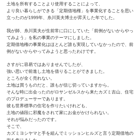
土地を所有することより使用することによって、
より良い暮らしができる「定期借地権」を事業化することを思い
立ったのが1999年、糸川英夫博士が昇天した年でした。
我が師、糸川英夫が生前常に口にしていた「前例がないからやっ
てみよう」を私の事業のテーマにしました。
定期借地権の事業化はほとんど誰も実現していなかったので、前
例がないからやってみようと思ったわけです。
さすがに容易ではありませんでしたが、
強い思いで前進し土地を借りることができました。
ところが全く売れない。
土地は買うものだと、誰もが信じ切っていますから。
そんな時に出会ったのがロサンゼルスから来たカズミ吉山、住宅
のプロデューサーであります。
彼も世界標準の住宅を作りたいけれども、
土地の値段に邪魔をされて家にお金がかけられない。
それが悩みだったのです。
そこで、
カズミヨシヤマと手を組んでミッションヒルズと言う定期借地の