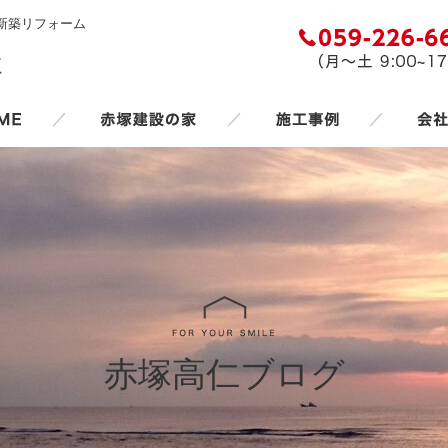
新築リフォーム
／
／
／
赤塚高仁ブログ