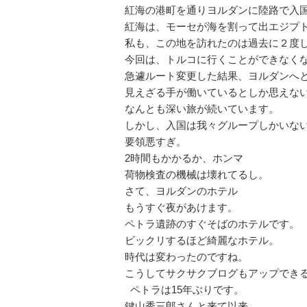
紅海の港町を通りヨルダンに陸路で入
紅海は、モーセが海を割って出エジプ
私も、この地を訪れたのは過去に２度
今回は、トルコに行くことができなく
急遽ルート変更した結果、ヨルダンへ
見えざる手が働いているとしか思えな
なんとも深い旅が続いています。
しかし、入国は我々グループしかいな
要領悪すぎ。
2時間もかかるか、ホンマ
荷物検査の機械は壊れてるし。
さて、ヨルダンのホテル
もうすぐ夜があけます。
ペトラ遺跡のすぐそばのホテルです。
ビックリするほど綺麗なホテル。
時代は変わったのですね。
こうしてサクサクブログもアップでき
ペトラは15年ぶりです。
鍵山秀三郎さんと来て以来。