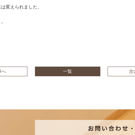
生は変えられました。
う。
事へ
一覧
次