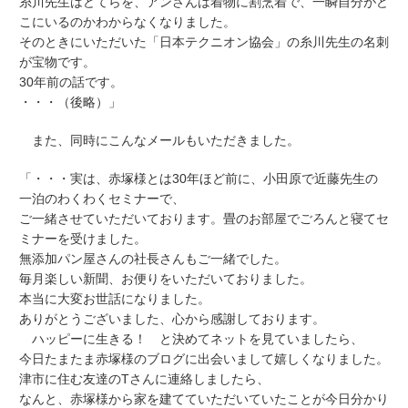
糸川先生はどてらを、アンさんは着物に割烹着で、一瞬自分がど
こにいるのかわからなくなりました。
そのときにいただいた「日本テクニオン協会」の糸川先生の名刺
が宝物です。
30年前の話です。
・・・（後略）」
また、同時にこんなメールもいただきました。
「・・・実は、赤塚様とは30年ほど前に、小田原で近藤先生の
一泊のわくわくセミナーで、
ご一緒させていただいております。畳のお部屋でごろんと寝てセ
ミナーを受けました。
無添加パン屋さんの社長さんもご一緒でした。
毎月楽しい新聞、お便りをいただいておりました。
本当に大変お世話になりました。
ありがとうございました、心から感謝しております。
ハッピーに生きる！ と決めてネットを見ていましたら、
今日たまたま赤塚様のブログに出会いまして嬉しくなりました。
津市に住む友達のTさんに連絡しましたら、
なんと、赤塚様から家を建てていただいていたことが今日分かり