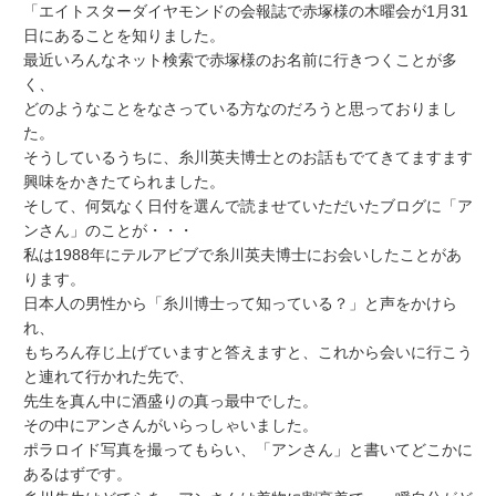
「エイトスターダイヤモンドの会報誌で赤塚様の木曜会が1月31
日にあることを知りました。
最近いろんなネット検索で赤塚様のお名前に行きつくことが多
く、
どのようなことをなさっている方なのだろうと思っておりまし
た。
そうしているうちに、糸川英夫博士とのお話もでてきてますます
興味をかきたてられました。
そして、何気なく日付を選んで読ませていただいたブログに「ア
ンさん」のことが・・・
私は1988年にテルアビブで糸川英夫博士にお会いしたことがあ
ります。
日本人の男性から「糸川博士って知っている？」と声をかけら
れ、
もちろん存じ上げていますと答えますと、これから会いに行こう
と連れて行かれた先で、
先生を真ん中に酒盛りの真っ最中でした。
その中にアンさんがいらっしゃいました。
ポラロイド写真を撮ってもらい、「アンさん」と書いてどこかに
あるはずです。