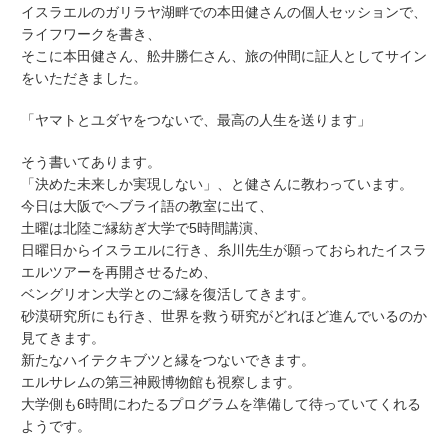
イスラエルのガリラヤ湖畔での本田健さんの個人セッションで、
ライフワークを書き、
そこに本田健さん、舩井勝仁さん、旅の仲間に証人としてサイン
をいただきました。
「ヤマトとユダヤをつないで、最高の人生を送ります」
そう書いてあります。
「決めた未来しか実現しない」、と健さんに教わっています。
今日は大阪でヘブライ語の教室に出て、
土曜は北陸ご縁紡ぎ大学で5時間講演、
日曜日からイスラエルに行き、糸川先生が願っておられたイスラ
エルツアーを再開させるため、
ベングリオン大学とのご縁を復活してきます。
砂漠研究所にも行き、世界を救う研究がどれほど進んでいるのか
見てきます。
新たなハイテクキブツと縁をつないできます。
エルサレムの第三神殿博物館も視察します。
大学側も6時間にわたるプログラムを準備して待っていてくれる
ようです。