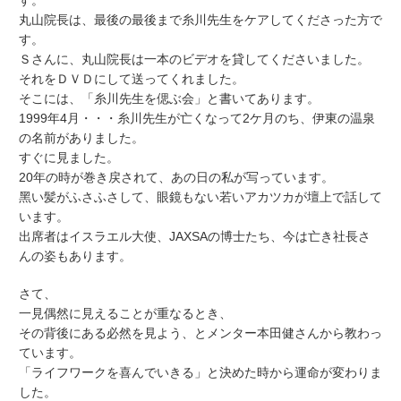
す。
丸山院長は、最後の最後まで糸川先生をケアしてくださった方で
す。
Ｓさんに、丸山院長は一本のビデオを貸してくださいました。
それをＤＶＤにして送ってくれました。
そこには、「糸川先生を偲ぶ会」と書いてあります。
1999年4月・・・糸川先生が亡くなって2ケ月のち、伊東の温泉
の名前がありました。
すぐに見ました。
20年の時が巻き戻されて、あの日の私が写っています。
黑い髪がふさふさして、眼鏡もない若いアカツカが壇上で話して
います。
出席者はイスラエル大使、JAXSAの博士たち、今は亡き社長さ
んの姿もあります。
さて、
一見偶然に見えることが重なるとき、
その背後にある必然を見よう、とメンター本田健さんから教わっ
ています。
「ライフワークを喜んでいきる」と決めた時から運命が変わりま
した。