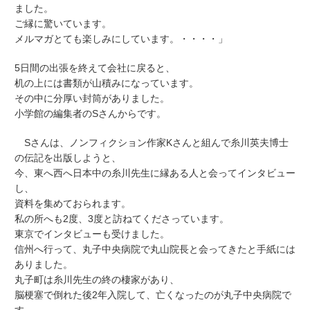
ました。
ご縁に驚いています。
メルマガとても楽しみにしています。・・・・」
5日間の出張を終えて会社に戻ると、
机の上には書類が山積みになっています。
その中に分厚い封筒がありました。
小学館の編集者のSさんからです。
Sさんは、ノンフィクション作家Kさんと組んで糸川英夫博士
の伝記を出版しようと、
今、東へ西へ日本中の糸川先生に縁ある人と会ってインタビュー
し、
資料を集めておられます。
私の所へも2度、3度と訪ねてくださっています。
東京でインタビューも受けました。
信州へ行って、丸子中央病院で丸山院長と会ってきたと手紙には
ありました。
丸子町は糸川先生の終の棲家があり、
脳梗塞で倒れた後2年入院して、亡くなったのが丸子中央病院で