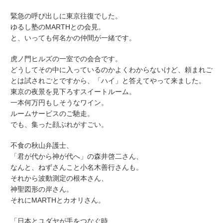
緊急の呼び出しに東京往復でした。
ゆるし塾のMARTHとの会見。
と、いっても何名かの仲間が一緒です。
虎ノ門ヒルズの一室での会合です。
どうしてその中に入っているのかよくわからないけど、頼まれご
とは試されごとですから、「ハイ」と答えてやって来ました。
東京の夜景を見下ろすスイートルーム。
一本何万円もしそうなワイン。
ルームサービスのご馳走。
でも、集った顔ぶれがすごい。
不食の秋山弁護士、
「君が代から神が代へ」の森井啓二さん、
なんと、ねずさんこと小名木善行さんも。
それから波動測定の根本さん、
神聖図形の岸さん。
それにMARTHとカオリさん。
「日本とユダヤが手をつなぐ時、