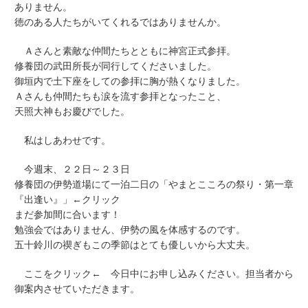
ありません。
徳のある人たちがいてくれるではありませんか。
Ａさんと素敵な仲間たちとともに神宮正式参拝。
修養団の武田所長が同行してくださいました。
御垣内で土下座をしての参拝に胸が熱くなりました。
Ａさんも仲間たちも涙を流す参拝となったこと、
天照大神もお慶びでした。
私はしあわせです。
今週末、２２日～２３日
修養団の伊勢道場にて一泊二日の
「やまとこころの祭り・第一章
『出逢い』」←
クリック
まだ参加間に合います！
勉強会ではありません、伊勢の風を体感するのです。
五十鈴川の禊ぎもこの季節はとても優しいから大丈夫。
ここをクリック
← 今日中にお申し込みください。担当者から
御案内させていただきます。