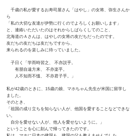
千歳の私が愛するお寿司屋さん「はやし」の女将、弥生さんか
ら
「私の大切な友達が伊勢に行くのでよろしくお願いします」
と、連絡いただいたのはそれからしばらくしてのこと、
北海道のＡさんは、はやしの女将の友だちだったのです。
友だちの友だちは友だちですから、
来られるのを楽しみに待っていました。
子日く「学而時習之、 不亦説乎。
有朋自遠方来、 不亦楽乎。
人不知而不慍、 不亦君子乎。」
私が42歳のときに、15歳の娘、マホちゃん先生が米国に留学し
ました。
そのとき、
「祖国の成り立ちを知らない人が、他国を愛することなどできな
い。
自分を愛せない人が、他人を愛せないように。」
ということを心に刻んで帰ってきたのです。
私は、マホに日本の建国も、建国の父も教えませんでした。