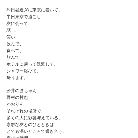
昨日昼過ぎに東京に着いて、
半日東京で過ごし、
友に会って、
話し、
笑い、
飲んで、
食べて、
飲んで、
ホテルに戻って洗濯して、
シャワー浴びて、
帰ります。
舩井の勝ちゃん
野村の哲也
かおりん
それぞれの場所で、
多くの人に影響与えている、
素敵な友とのひとときは、
とても深いところで響き合う、