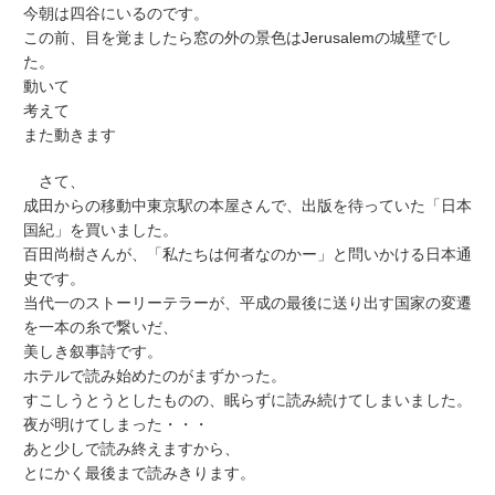
今朝は四谷にいるのです。
この前、目を覚ましたら窓の外の景色はJerusalemの城壁でし
た。
動いて
考えて
また動きます
さて、
成田からの移動中東京駅の本屋さんで、出版を待っていた「日本
国紀」を買いました。
百田尚樹さんが、「私たちは何者なのかー」と問いかける日本通
史です。
当代一のストーリーテラーが、平成の最後に送り出す国家の変遷
を一本の糸で繋いだ、
美しき叙事詩です。
ホテルで読み始めたのがまずかった。
すこしうとうとしたものの、眠らずに読み続けてしまいました。
夜が明けてしまった・・・
あと少しで読み終えますから、
とにかく最後まで読みきります。