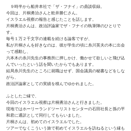
９時半から船井本社で「ザ・フナイ」の鼎談収録。
今回は、片桐勇治さんと舩井勝仁さん。
イスラエル視察の報告と感じたことを話します。
片桐勇治さんは、政治評論家でザ・フナイの執筆陣のひとりで
す。
毎号１万２千文字の連載を続ける論客ですが、
私が片桐さんを好きなのは、彼が学生の頃に糸川英夫の本に出会
って感動し、
六本木の糸川先生の事務所に押しかけ、働かせて欲しいと飛び込
んでいったという話を聞いたからでもあります。
結局糸川先生のところに就職はせず、国会議員の秘書などをしな
がら、
政治評論家としての実績を積んでゆかれました。
ふとしたご縁で、
今回のイスラエル視察は片桐勇治さんと行きました。
現地ではホーリーランドツーリストセンターの石田社長と孫の平
和君に通訳として同行してもらいました。
片桐さんは、初めてのイスラエルでした。
ツアーでなくこういう旅で初めてイスラエルを訪ねるという縁も