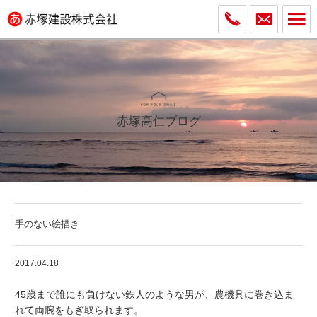
赤塚高仁ブログ
手のない絵描き
2017.04.18
45歳まで誰にも負けない鉄人のような男が、農機具に巻き込ま
れて両腕をもぎ取られます。