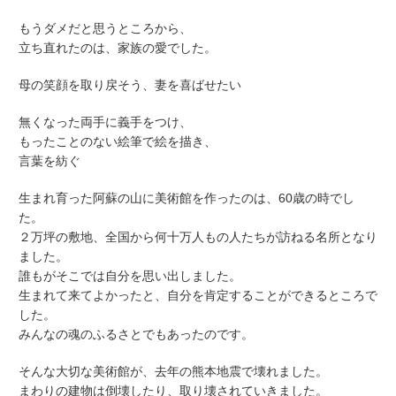
もうダメだと思うところから、
立ち直れたのは、家族の愛でした。
母の笑顔を取り戻そう、妻を喜ばせたい
無くなった両手に義手をつけ、
もったことのない絵筆で絵を描き、
言葉を紡ぐ
生まれ育った阿蘇の山に美術館を作ったのは、60歳の時でし
た。
２万坪の敷地、全国から何十万人もの人たちが訪ねる名所となり
ました。
誰もがそこでは自分を思い出しました。
生まれて来てよかったと、自分を肯定することができるところで
した。
みんなの魂のふるさとでもあったのです。
そんな大切な美術館が、去年の熊本地震で壊れました。
まわりの建物は倒壊したり、取り壊されていきました。