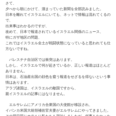
さて、
夕べから朝にかけて、溜まっていた新聞を全部読みました。
日本を離れてイスラエルにいても、ネットで情報は流れてくるの
で、
出来事はわかるのですが、
改めて、日本で報道されているイスラエル関係のニュース、
特にガザ地区の問題、
これではイスラエル全土が戦闘状態になっていると思われても仕
方ないですね。
パレスチナ自治区では衝突はあります。
しかし、イスラエルで何が起きているか、正しい報道はほとんど
ありません。
日本は、石油産出国の顔色を窺う報道をせざるを得ないという事
情はあります。
アラブ諸国は、イスラエルの敵国ですから、
親イスラエルの記事にはなりません。
エルサレムにアメリカ合衆国の大使館が移設され、
イバンカ米国大統領補佐官夫妻がエルサレムにやってきました。