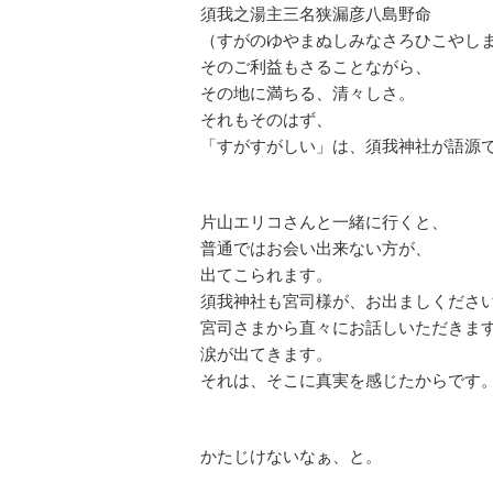
須我之湯主三名狭漏彦八島野命
（すがのゆやまぬしみなさろひこやし
そのご利益もさることながら、
その地に満ちる、清々しさ。
それもそのはず、
「すがすがしい」は、須我神社が語源
片山エリコさんと一緒に行くと、
普通ではお会い出来ない方が、
出てこられます。
須我神社も宮司様が、お出ましくださ
宮司さまから直々にお話しいただきま
涙が出てきます。
それは、そこに真実を感じたからです
かたじけないなぁ、と。