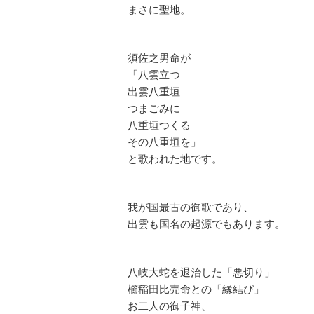
まさに聖地。
須佐之男命が
「八雲立つ
出雲八重垣
つまごみに
八重垣つくる
その八重垣を」
と歌われた地です。
我が国最古の御歌であり、
出雲も国名の起源でもあります。
八岐大蛇を退治した「悪切り」
櫛稲田比売命との「縁結び」
お二人の御子神、