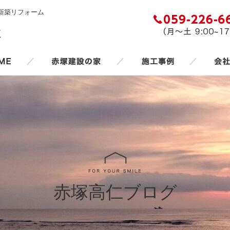
新築リフォーム
／
／
／
赤塚高仁ブログ