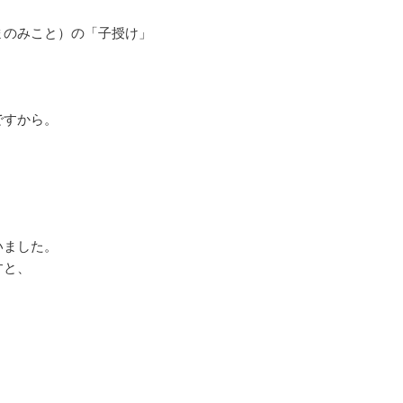
まのみこと）の「子授け」
ですから。
いました。
すと、
。