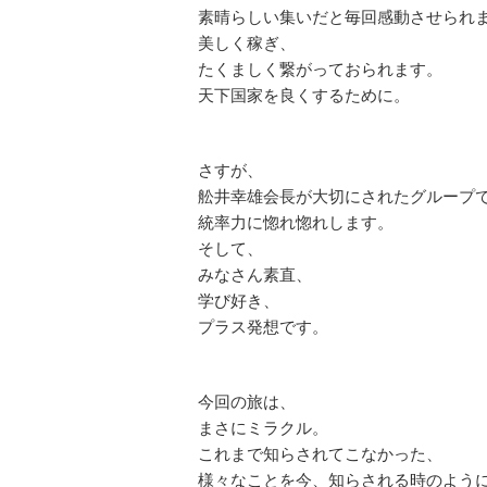
素晴らしい集いだと毎回感動させられ
美しく稼ぎ、
たくましく繋がっておられます。
天下国家を良くするために。
さすが、
舩井幸雄会長が大切にされたグループ
統率力に惚れ惚れします。
そして、
みなさん素直、
学び好き、
プラス発想です。
今回の旅は、
まさにミラクル。
これまで知らされてこなかった、
様々なことを今、知らされる時のよう