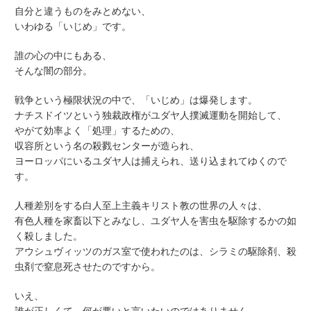
自分と違うものをみとめない、
いわゆる「いじめ」です。
誰の心の中にもある、
そんな闇の部分。
戦争という極限状況の中で、「いじめ」は爆発します。
ナチスドイツという独裁政権がユダヤ人撲滅運動を開始して、
やがて効率よく「処理」するための、
収容所という名の殺戮センターが造られ、
ヨーロッパにいるユダヤ人は捕えられ、送り込まれてゆくので
す。
人種差別をする白人至上主義キリスト教の世界の人々は、
有色人種を家畜以下とみなし、ユダヤ人を害虫を駆除するかの如
く殺しました。
アウシュヴィッツのガス室で使われたのは、シラミの駆除剤、殺
虫剤で窒息死させたのですから。
いえ、