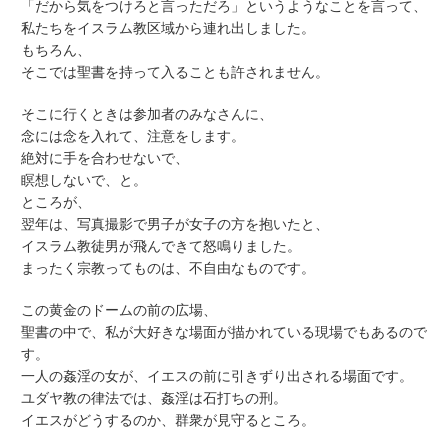
「だから気をつけろと言っただろ」というようなことを言って、
私たちをイスラム教区域から連れ出しました。
もちろん、
そこでは聖書を持って入ることも許されません。
そこに行くときは参加者のみなさんに、
念には念を入れて、注意をします。
絶対に手を合わせないで、
瞑想しないで、と。
ところが、
翌年は、写真撮影で男子が女子の方を抱いたと、
イスラム教徒男が飛んできて怒鳴りました。
まったく宗教ってものは、不自由なものです。
この黄金のドームの前の広場、
聖書の中で、私が大好きな場面が描かれている現場でもあるので
す。
一人の姦淫の女が、イエスの前に引きずり出される場面です。
ユダヤ教の律法では、姦淫は石打ちの刑。
イエスがどうするのか、群衆が見守るところ。