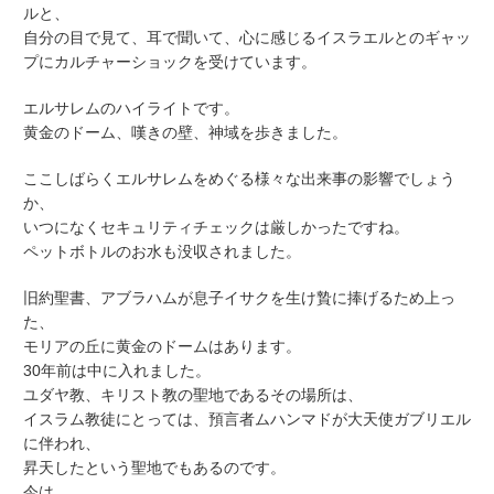
ルと、
自分の目で見て、耳で聞いて、心に感じるイスラエルとのギャッ
プにカルチャーショックを受けています。
エルサレムのハイライトです。
黄金のドーム、嘆きの壁、神域を歩きました。
ここしばらくエルサレムをめぐる様々な出来事の影響でしょう
か、
いつになくセキュリティチェックは厳しかったですね。
ペットボトルのお水も没収されました。
旧約聖書、アブラハムが息子イサクを生け贄に捧げるため上っ
た、
モリアの丘に黄金のドームはあります。
30年前は中に入れました。
ユダヤ教、キリスト教の聖地であるその場所は、
イスラム教徒にとっては、預言者ムハンマドが大天使ガブリエル
に伴われ、
昇天したという聖地でもあるのです。
今は、