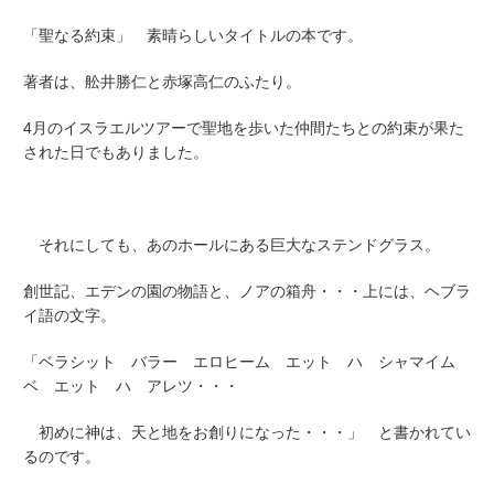
「聖なる約束」 素晴らしいタイトルの本です。
著者は、舩井勝仁と赤塚高仁のふたり。
4月のイスラエルツアーで聖地を歩いた仲間たちとの約束が果た
された日でもありました。
それにしても、あのホールにある巨大なステンドグラス。
創世記、エデンの園の物語と、ノアの箱舟・・・上には、ヘブラ
イ語の文字。
「ベラシット バラー エロヒーム エット ハ シャマイム
ベ エット ハ アレツ・・・
初めに神は、天と地をお創りになった・・・」 と書かれてい
るのです。