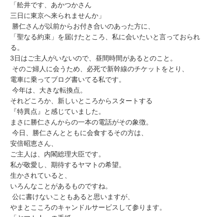
「舩井です、あかつかさん
三日に東京へ来られませんか」
勝仁さんが以前からお付き合いのあった方に、
「聖なる約束」を届けたところ、私に会いたいと言っておられ
る。
3日はご主人がいないので、昼間時間があるとのこと。
そのご婦人に会うため、必死で新幹線のチケットをとり、
電車に乗ってブログ書いてる私です。
今年は、大きな転換点。
それどころか、新しいところからスタートする
『特異点』と感じていました。
まさに勝仁さんからの一本の電話がその象徴。
今日、勝仁さんとともに会食するその方は、
安倍昭恵さん、
ご主人は、内閣総理大臣です。
私が敬愛し、期待するヤマトの希望。
生かされていると、
いろんなことがあるものですね。
公に書けないこともあると思いますが、
やまとこころのキャンドルサービスして参ります。