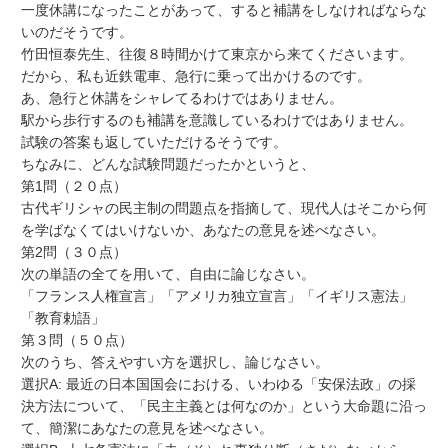
一度休講になったことがあって、すると補講をしなければならな
いのだそうです。
竹田恒泰先生、往復８時間かけて東京から来てくださいます。
だから、私も近鉄電車、急行に乗って出かけるのです。
あ、急行と休講をシャレてるわけではありません。
駅から歩行するのも補講を意識しているわけではありません。
試験の答案も返していただけるそうです。
ちなみに、どんな試験問題だったかというと、
第1問（２０点）
古代ギリシャの民主制の問題点を指摘して、現代人はそこから何
を学ばなくてはいけないか、あなたの意見を述べなさい。
第2問（３０点）
次の単語の全てを用いて、自由に論じなさい。
「フランス人権宣言」「アメリカ独立宣言」「イギリス憲法」
「教育勅語」
第３問（５０点）
次のうち、答えやすい方を選択し、論じなさい。
選択A: 最近の日本国国会における、いわゆる「安保法政」の採
決方法について、「民主主義とは何なのか」という大命題に沿っ
て、簡潔にあなたの意見を述べなさい。