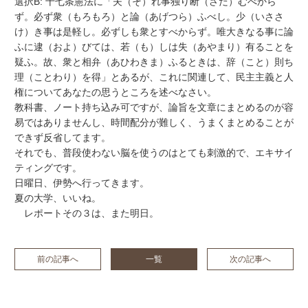
選択B: 十七条憲法に「夫（そ）れ事独り断（さだ）むべから
ず。必ず衆（もろもろ）と論（あげつら）ふべし。少（いささ
け）き事は是軽し。必ずしも衆とすべからず。唯大きなる事に論
ふに逮（およ）びては、若（も）しは失（あやまり）有ることを
疑ふ。故、衆と相弁（あひわきま）ふるときは、辞（こと）則ち
理（ことわり）を得」とあるが、これに関連して、民主主義と人
権についてあなたの思うところを述べなさい。
教科書、ノート持ち込み可ですが、論旨を文章にまとめるのが容
易ではありませんし、時間配分が難しく、うまくまとめることが
できず反省してます。
それでも、普段使わない脳を使うのはとても刺激的で、エキサイ
ティングです。
日曜日、伊勢へ行ってきます。
夏の大学、いいね。
レポートその３は、また明日。
前の記事へ
一覧
次の記事へ