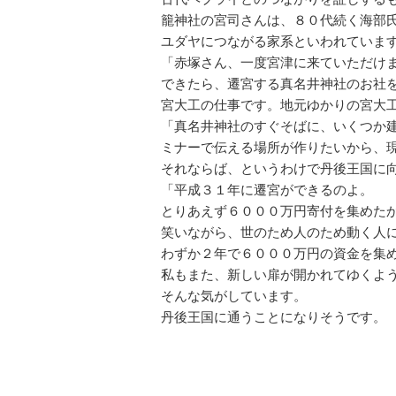
籠神社の宮司さんは、８０代続く海部
ユダヤにつながる家系といわれていま
「赤塚さん、一度宮津に来ていただけ
できたら、遷宮する真名井神社のお社
宮大工の仕事です。地元ゆかりの宮大
「真名井神社のすぐそばに、いくつか
ミナーで伝える場所が作りたいから、
それならば、というわけで丹後王国に
「平成３１年に遷宮ができるのよ。
とりあえず６０００万円寄付を集めた
笑いながら、世のため人のため動く人
わずか２年で６０００万円の資金を集
私もまた、新しい扉が開かれてゆくよ
そんな気がしています。
丹後王国に通うことになりそうです。