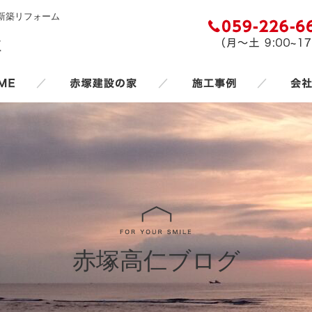
新築リフォーム
／
／
／
赤塚高仁ブログ