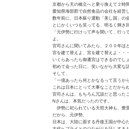
京都から天の橋立へと乗り換えて２時
愛知県海部郡で自然食品の会社を経営
数年前に、日本蘇り運動「美し国」の
とにかくいつも笑ってる、明るく輝き
「元伊勢に行けって声を聞いて、行っ
よ。
宮司さんに聞いてみたら、２００年ほ
宮を建て替えよ、宮を建て替えよ・・
いくらあったら御遷宮はできるのでし
初めて会った日に、笑いながら大変な
そして、
「一億あったら何とかなるって言うか
これは日本にとって大事なことだから
宮司さんは、もちろん冗談だと思った
Nさんは、本気だったのです。
伊勢に祀られている天照大神も、豊受
だから、元伊勢。
日本は、大陸に面する丹後王国が中心
古代ヘブライとのつながりを証しする