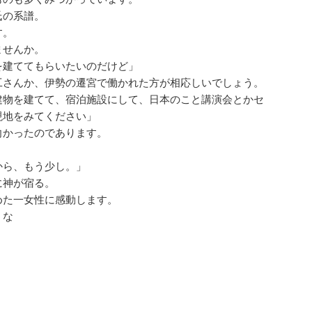
氏の系譜。
す。
ませんか。
を建ててもらいたいのだけど」
工さんか、伊勢の遷宮で働かれた方が相応しいでしょう。
建物を建てて、宿泊施設にして、日本のこと講演会とかセ
現地をみてください」
向かったのであります。
から、もう少し。」
に神が宿る。
めた一女性に感動します。
うな