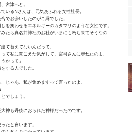
間、宮津へと。
しているNさんは、元気あふれる女性社長。
会合でお会いしたのがご縁でした。
回しを笑わせるエネルギーのカタマリのような女性です。
てみたら真名井神社のお社がいまにも朽ち果てそうなの
ど建て替えてないんだって。
・って私に聞こえた気がして、宮司さんに尋ねたのよ、
ょうかって」
話をする人でした。
ら、じゃあ、私が集めますって言ったのよ。
ね」
ことでしょう。
大神も丹後におられた神様だったのです。
だったと言います。
ものも多くみつかっています。