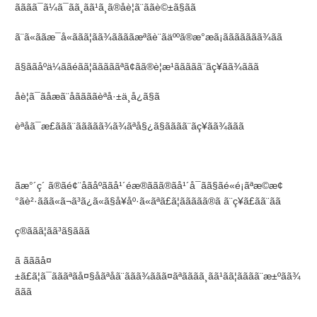
ãããã¯ã¼ã¯ãã¸ãã¹ã¸ã®åè¦ã¨ããè©±ã§ãã
ã¨ã«ããæ¯å«ããã¦ãã¾ããããæªãè¨ãäººã®æ°æã¡ããããããã¾ãã
ã§ããåºä¼ããéãã¦ãããããªã¢ãã®è¦æ¹ããããã¨ãç¥ãã¾ããã
åè¦ã¯ãåæã¨åããããèªå·±ä¸­å¿ã§ã
èªåã¯æ­£ããã¨ããããã¾ã¾ãªå§¿ã§ãããã¨ãç¥ãã¾ããã
ãæ°´ç´ ã®ãé¢¨åãåºããå¹´éæ®ããã®ãå¹´å¯ãã§ãé«é¡ãªæ©æ¢
°ãè²·ããã«ã¬ã³ã¿ã«ã§å¥åº·ã«ãªã£ã¦ããããã®ã ã¨ç¥ã£ãã¨ãã
ç®ããã¦ã­ã³ã§ããã
ã ãããå¤
±ã£ã¦ã¯ãããªãå¤§åãªåã¨ããã¾ããã¤ãªãããã¸ãã¹ãã¦ãããã¨æ±ºãã¾
ããã