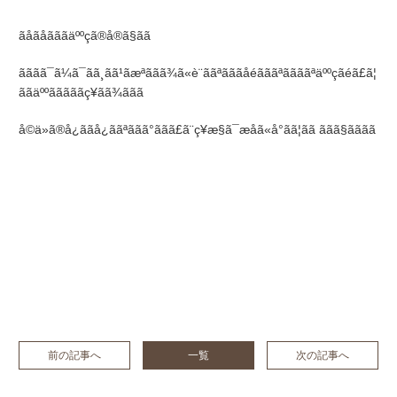
ãåãåãããäººçã®å®ã§ãã
ãããã¯ã¼ã¯ãã¸ãã¹ãæªããã¾ã«è¨ããªãããåéãããªããããªäººçãéã£ã¦
ããäººãããããç¥ãã¾ããã
å©ä»ã®å¿ããå¿ããªããã°ããã£ã¨ç¥æ§ã¯æåã«å°ãã¦ãã ããã§ãããã
前の記事へ
一覧
次の記事へ