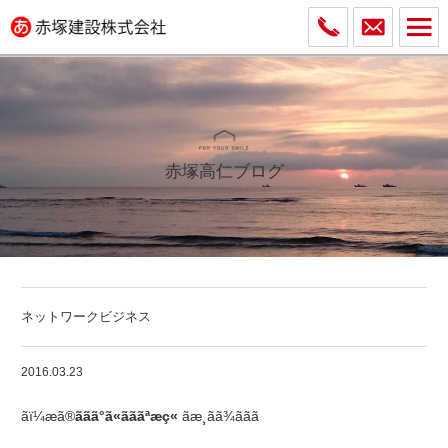
赤塚高仁ブログ
ネットワークビジネス
2016.03.23
ãï¼æã®
ãã­ã°ã«ãããªæç«
ãæ¸ãã¾ããã