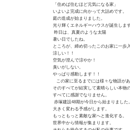
「住めば住むほど元気になる家」
いよいよ完成に向かって大詰めです。
庭の造成が始まりました。
光り輝くエネルギーハウスが誕生しま
昨日は、真夏のような太陽
暑い日でしたね。
ところが、締め切ったこのお家に一歩
涼しい！！
空気が澄んで涼やか！
臭いがしない。
やっぱり感動します！！
この家に至るまでには様々な物語があ
そのすべてが結実して素晴らしい本物
すべてに感謝でなりません。
赤塚建設48期が今日から始まりました
大きく変わる予感がします。
もっともっと素敵な家へと進化する。
世界中から情報が集まります。
それらを統合するのが私の仕事です。