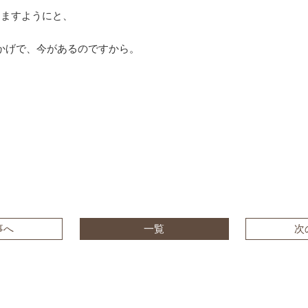
りますようにと、
。
のおかげで、今があるのですから。
、
事へ
一覧
次