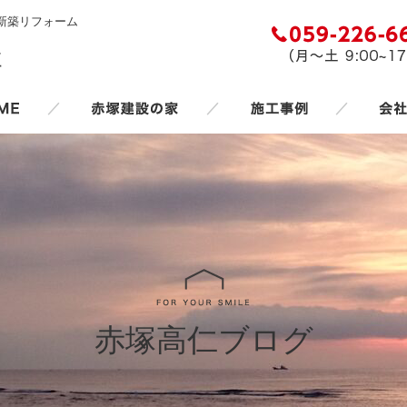
新築リフォーム
／
／
／
赤塚高仁ブログ