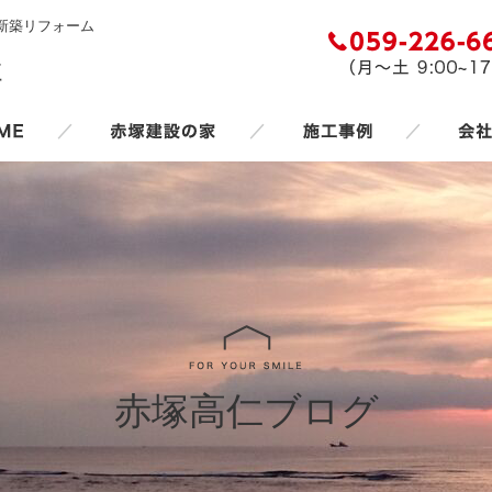
新築リフォーム
／
／
／
赤塚高仁ブログ