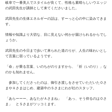
岐阜で一番美人でスタイルが良くて、性格も素晴らしいウエッジ
の武田先生が講師として来てくださいました。
武田先生の生体エネルギーの話は、すーっと心の中に染みてきま
す。
情報や知識より大切な、目に見えない何かが届けられるからでし
ょうか。
武田先生の今日まで歩いて来られた道のりが、人生の味わいとし
て言葉に宿っているようです。
「命」が乗る言葉、いのちがのりますから、「祈（いのり）」な
のかも知れません。
参加してくださったのは、御引き渡しをさせていただいたＯさ
まやＡさまはじめ、建築中のＳさまにわが社のスタッフ。
「あらーーー、あなたがＡさまね」 「あっ、そう仰るのはＯさ
ま」 とＳさまがツッコミます。