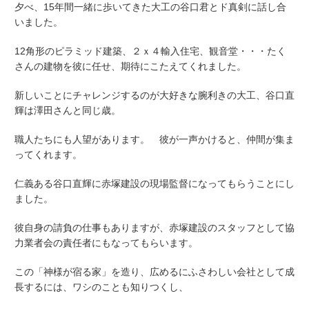
夕べ、15年間一緒に歩いてきた大工の谷口君とド真剣に話し合
いました。
12角形のピラミッド建築、２ｘ４輸入住宅、観音堂・・・たく
さんの建物を彼に任せ、期待にこたえてくれました。
新しいことにチャレンジするのが大好きな腕利きの大工、谷口直
輝は澤田さんと同じ歳。
職人たちにも人望があります。 彼が一声かけると、仲間が集ま
ってくれます。
仁義ある谷口直輝に赤塚建設の現場監督になってもらうことにし
ました。
彼自身の請負の仕事もありますが、赤塚建設のスタッフとして協
力業者会の責任者にもなってもらいます。
この「神様が宿る家」を造り、広めるにふさわしい会社として成
長するには、ワシのことも知りつくし、