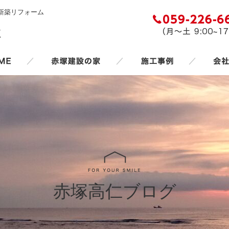
新築リフォーム
／
／
／
赤塚高仁ブログ