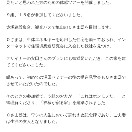
見たいと思われた方のための体感ツアーを開催しました。
９組、１５名が参加してくださいました。
赤塚建設集合、観光バスで亀山のＯさま邸を目指します。
Ｏさまは、生体エネルギーを応用した住宅を願っておられ、イン
ターネットで
住環境想造研究会
に入会した我社を見つけ、
デザイナーの安田さんのプランにも御満足いただき、この家を建
ててくださいました。
縁あって、初めての澤田セミナーの後の構造見学会もＯさま邸で
させていただいたのでした。
そのときの参加者で、５組のお方が 「これはホンモノだ」 と
御理解くださり、「神様が宿る家」を建築されました。
Ｏさま邸は、ワシの人生において忘れえぬ記念碑であり、ご夫妻
は生涯の友人となりました。