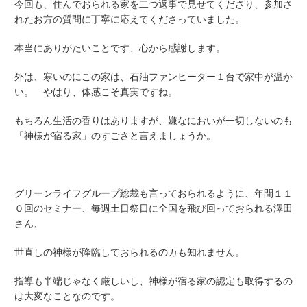
今回も、住んでおられる家を二つ返事で見せてくださり、参加さ
れたお方の質問に丁寧に応えてくださっていました。
本当にありがたいことです、心から感謝します。
外は、寒いのにこの家は、石油ファンヒーター１台で家中が温か
い。 やはり、体感こそ真実ですね。
もちろん生活の香りはありますが、嫌なにおいが一切しないのも
「神様が宿る家」のすごさと言えましょうか。
グリーンライフグループ総裁
も言っておられるように、年間１１
０回のセミナー、毎週土日祭日に全国を飛び回っておられる澤田
さん、
世直しの神様が降臨しておられるのカも知れません。
指導も半端じゃなく厳しいし、
神様が宿る家の認定も
取得するの
は大変なことなのです。