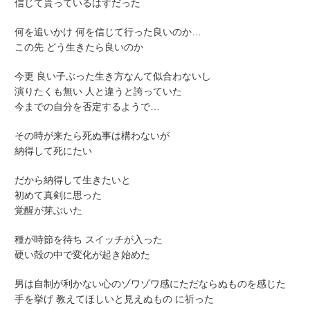
信じて貰っているはずだった
何を追いかけ 何を信じて行った良いのか…
この先 どう生きたら良いのか
今更 良い子ぶった生き方なんて似合わないし
演りたくも無い 人と違うと誇っていた
今までの自分を否定するようで…
その時が来たら死ぬ事は構わないが
納得して死にたい
だから納得して生きたいと
初めて真剣に思った
覚醒が芽ぶいた
種が時節を待ち スイッチが入った
硬い殻の中で変化が起き始めた
男は自制が利かない心のゾワゾワ感にただならぬものを感じた
手を挙げ 教えてほしいと見えぬもの に祈った