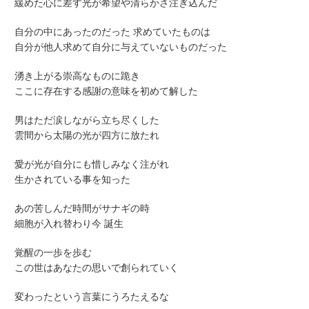
緩めた心に差す光が希望や清らかさ注ぎ込んだ
自分の中にあったのだった 求めていたものは
自分が他人求めて自分に与えていないものだった
湧き上がる崇高なものに跪き
ここに存在する感謝の意味を初めて解した
男はただ涙しながら立ち尽くした
雲間から太陽の光が四方に放たれ
愛が光が自分にも惜しみなく注がれ
生かされている事を知った
あの苦しんだ時間がサナギの時
細胞が入れ替わり今 誕生
覚醒の一歩を歩む
この世はあなたの思いで創られていく
変わったという言葉にうろたえるな