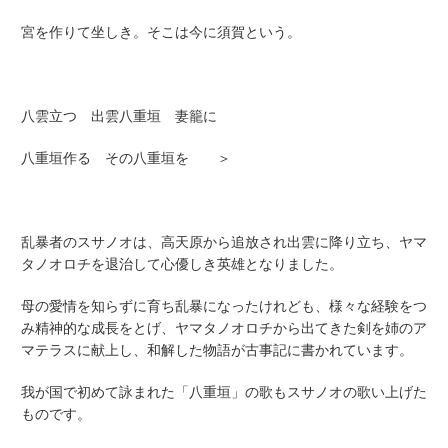
宮を作りて坐しき。そこは今に須賀という。
八雲立つ 出雲八重垣 妻籠に
八重垣作る その八重垣を ＞
乱暴者のスサノオは、高天原から追放され出雲に降り立ち、ヤマ
タノオロチを退治して心優しき英雄となりました。
母の愛情を知らずに育ち乱暴になったけれども、様々な経験をつ
み精神的な成長をとげ、ヤマタノオロチから出てきた剣を姉のア
マテラスに献上し、和解した物語が古事記に書かれています。
我が国で初めて詠まれた「八重垣」の歌もスサノオの歌い上げた
ものです。