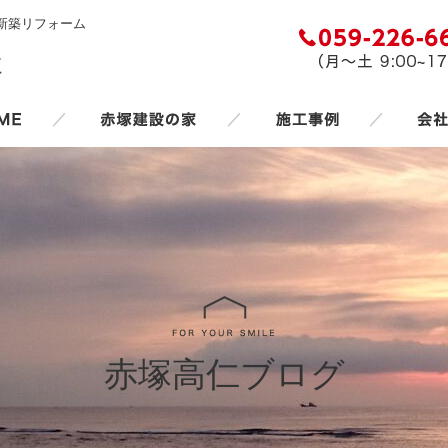
新築リフォーム
／
／
／
赤塚高仁ブログ